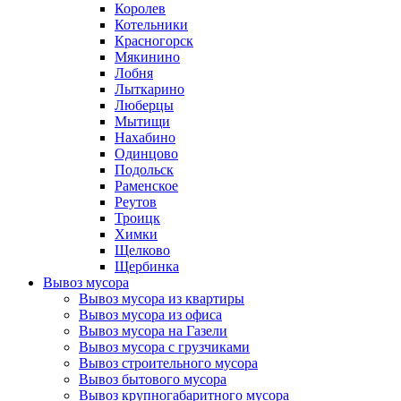
Королев
Котельники
Красногорск
Мякинино
Лобня
Лыткарино
Люберцы
Мытищи
Нахабино
Одинцово
Подольск
Раменское
Реутов
Троицк
Химки
Щелково
Щербинка
Вывоз мусора
Вывоз мусора из квартиры
Вывоз мусора из офиса
Вывоз мусора на Газели
Вывоз мусора с грузчиками
Вывоз строительного мусора
Вывоз бытового мусора
Вывоз крупногабаритного мусора